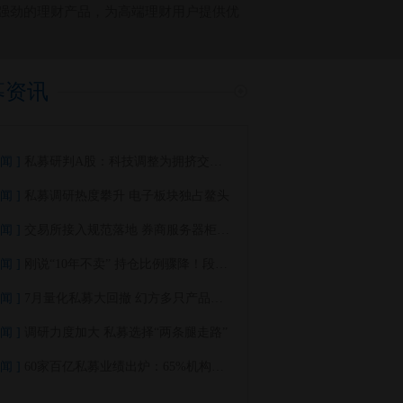
强劲的理财产品，为高端理财用户提供优
募资讯
闻 ]
私募研判A股：科技调整为拥挤交易出清 市场进入多元均衡新阶段
闻 ]
私募调研热度攀升 电子板块独占鳌头
闻 ]
交易所接入规范落地 券商服务器柜台迎调整 量化机构寻求机房解决方案
闻 ]
刚说“10年不卖” 持仓比例骤降！段永平泡泡玛特权益生变 发生了什么？
闻 ]
7月量化私募大回撤 幻方多只产品年内收益转负！机构研判：AI算力主线仍在
闻 ]
调研力度加大 私募选择“两条腿走路”
闻 ]
60家百亿私募业绩出炉：65%机构年内收益为正 跑赢大盘