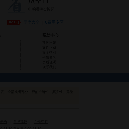
申购费率1折起
费率大全
0费用专区
|
具
帮助中心
常见问题
文件下载
安全指引
销售团队
资质证明
联系我们
图表）全部或者部分内容的准确性、真实性、完整
示函
|
意见建议
|
在线客服
1:30 双休日 9:00-21:30