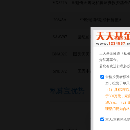
VX327A
量魁倚天屠龙私募证券投资基金
20845A
中欧瑞博6期成长价值A
SAAV97
世纪前沿优优指数增强1号
天天基金谨遵《私
BNA02C
图灵优优500择时指数增强2号C
介私募基金。
若您有意进行私募
SNE072
国恩中证1000指数增强1号
合格投资者标准
力，投资于单只
私募宝优势
（1）具有2年
于300万元，
50万元。（2）
理部门视为合格
本人/本机构承