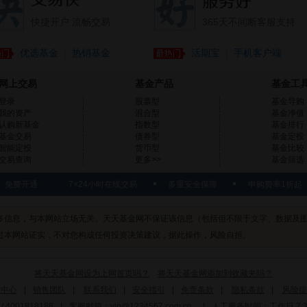
快捷开户 流畅交易
365天不间断客服支持
优选基金
热销基金
活期宝
手机客户端
|
|
网上交易
基金产品
基金工
登录
股票型
基金导购
我的资产
混合型
基金净值
认购新基金
指数型
基金排行
基金交易
债券型
基金定投
智能定投
货币型
基金比较
交易查询
更多>>
基金筛选
免费开通
7×24小时在线交易
多重安全保障
申购费率1折起
多信息，与本网站立场无关。天天基金网不保证该信息（包括但不限于文字、数据及
过本网站证实，不对您构成任何投资决策建议，据此操作，风险自担。
将天天基金网设为上网首页吗？
将天天基金网添加到收藏夹吗？
究中心
|
销售团队
|
联系我们
|
安全指引
|
免责条款
|
隐私条款
|
风险提
4001818188
|
客服邮箱：
vip@1234567.com.cn
|
人工服务时间：工作日 7:30-2