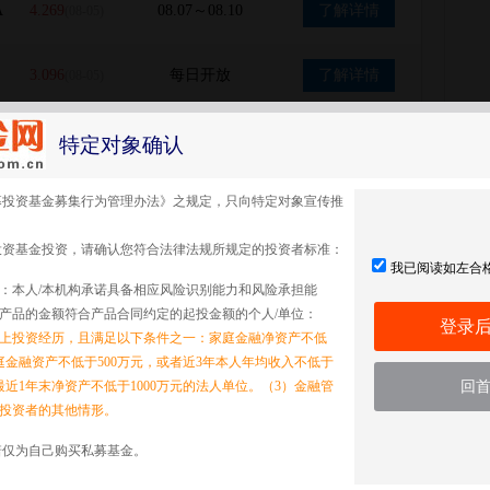
A
4.269
08.07～08.10
了解详情
(08-05)
3.096
每日开放
了解详情
(08-05)
1.604
08.10～08.10
了解详情
(07-31)
特定对象确认
募投资基金募集行为管理办法》之规定，只向特定对象宣传推
0.853
08.10～08.11
了解详情
(08-04)
投资基金投资，请确认您符合法律法规所规定的投资者标准：
我已阅读如左合
1.972
08.11～08.11
了解详情
(08-04)
：本人/本机构承诺具备相应风险识别能力和风险承担能
产品的金额符合产品合同约定的起投金额的个人/单位：
登录
以上投资经历，且满足以下条件之一：家庭金融净资产不低
家庭金融资产不低于500万元，或者近3年本人年均收入不低于
最近1年末净资产不低于1000万元的法人单位。（3）金融管
回
投资者的其他情形。
诺仅为自己购买私募基金。