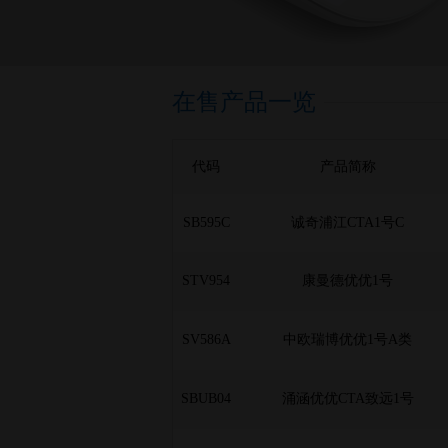
在售产品一览
代码
产品简称
SB595C
诚奇浦江CTA1号C
STV954
康曼德优优1号
SV586A
中欧瑞博优优1号A类
SBUB04
涌涵优优CTA致远1号